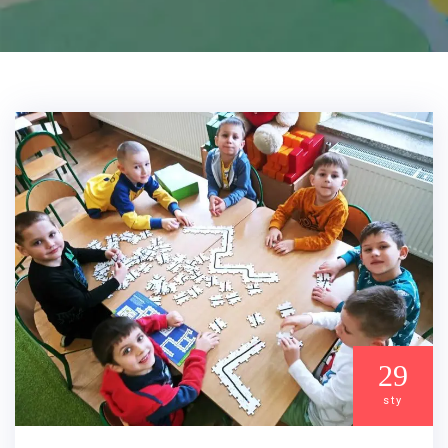
29
sty