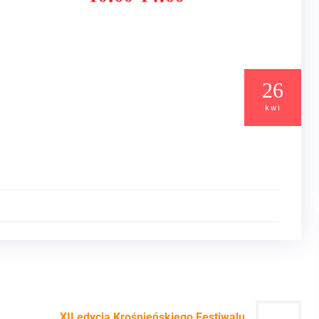
26
kwi
XII edycja Krośnieńskiego Festiwalu