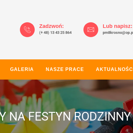
Zadzwoń:
Lub napisz:
(+ 48) 13 43 25 864
pm8krosno@op.p
GALERIA
NASZE PRACE
AKTUALNOŚC
 NA FESTYN RODZINNY –