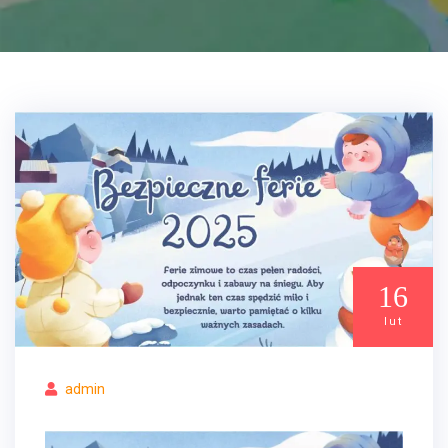
16
lut
admin