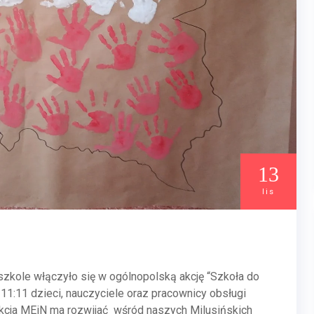
13
lis
zkole włączyło się w ogólnopolską akcję “Szkoła do
 11:11 dzieci, nauczyciele oraz pracownicy obsługi
cja MEiN ma rozwijać wśród naszych Milusińskich