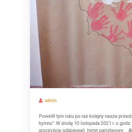
admin
PoweW tym roku po raz kolejny nasze przeds
hymnu”. W środę 10 listopada 2021 r. o godz.
uroczyście odśpiewali hymn państwowy. Ak