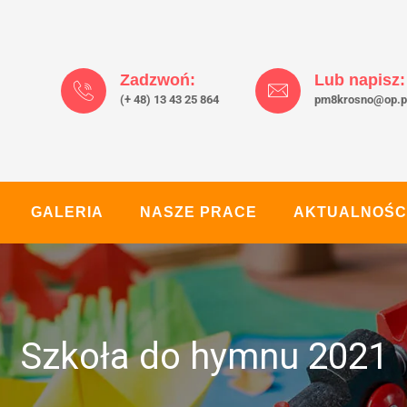
Zadzwoń:
Lub napisz:
(+ 48) 13 43 25 864
pm8krosno@op.p
GALERIA
NASZE PRACE
AKTUALNOŚC
Szkoła do hymnu 2021