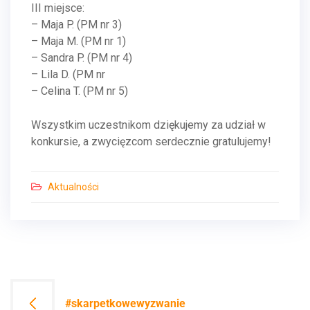
III miejsce:
– Maja P. (PM nr 3)
– Maja M. (PM nr 1)
– Sandra P. (PM nr 4)
– Lila D. (PM nr
– Celina T. (PM nr 5)
Wszystkim uczestnikom dziękujemy za udział w
konkursie, a zwycięzcom serdecznie gratulujemy!
Aktualności
Nawigacja
#skarpetkowewyzwanie