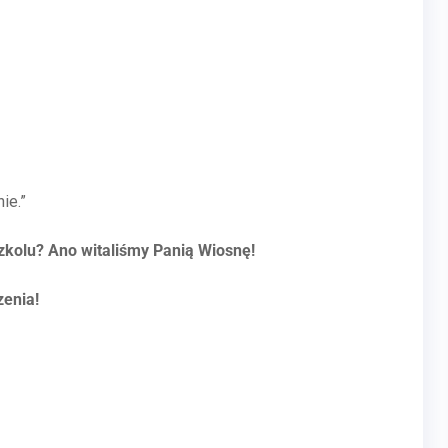
ie.”
zkolu? Ano witaliśmy Panią Wiosnę!
zenia!