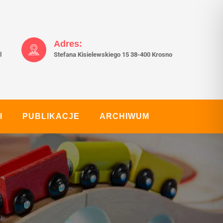
Adres:
l
Stefana Kisielewskiego 15 38-400 Krosno
I
PUBLIKACJE
ARCHIWUM