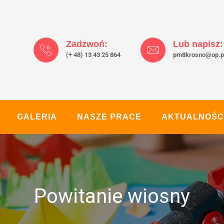
Zadzwoń:
Lub napisz:
(+ 48) 13 43 25 864
pm8krosno@op.p
GALERIA
NASZE PRACE
AKTUALNOŚC
Powitanie wiosny