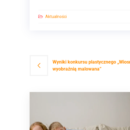
Aktualności
Nawigacja
Wyniki konkursu plastycznego „Wios
wyobraźnią malowana”
wpisu