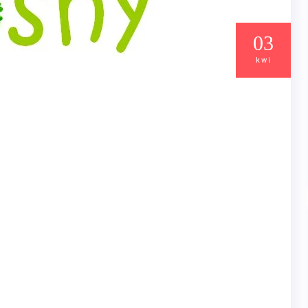
03
kwi