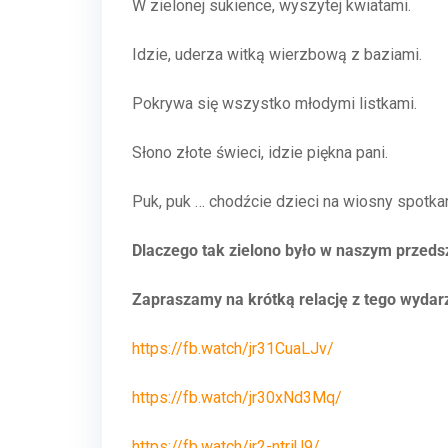
W zielonej sukience, wyszytej kwiatami.
Idzie, uderza witką wierzbową z baziami.
Pokrywa się wszystko młodymi listkami.
Słono złote świeci, idzie piękna pani.
Puk, puk … chodźcie dzieci na wiosny spotkan
Dlaczego tak zielono było w naszym przeds
Zapraszamy na krótką relację z tego wydar
https://fb.watch/jr31CuaLJv/
https://fb.watch/jr30xNd3Mq/
https://fb.watch/jr2-ntriU9/