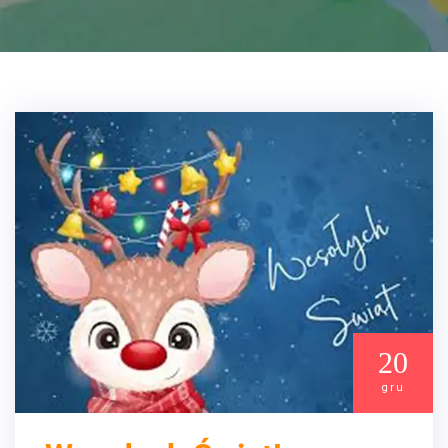
20
gru